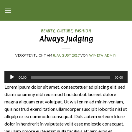
Skip
to
content
BEAUTY
,
CULTURE
,
FASHION
Always Judging
VERÖFFENTLICHT AM
8. AUGUST 2017
VON
WIMETA_ADMIN
Audio-
00:00
00:00
Player
Lorem ipsum dolor sit amet, consectetuer adipiscing elit, sed
diam nonummy nibh euismod tincidunt ut laoreet dolore
magna aliquam erat volutpat. Ut wisi enim ad minim veniam,
quis nostrud exerci tation ullamcorper suscipit lobortis nisl ut
aliquip ex ea commodo consequat. Duis autem vel eum iriure
dolor in hendrerit in vulputate velit esse molestie consequat,
vel illum dolore eu feugiat nulla facilisis at vero eros et